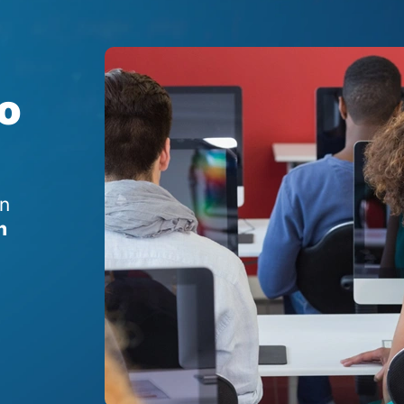
o
l
on
n