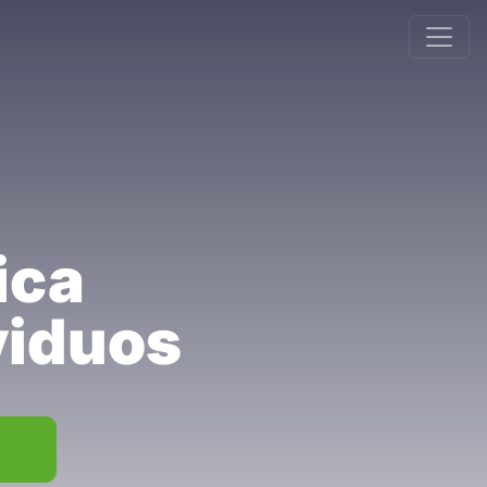
ica
viduos