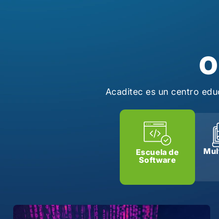
O
Acaditec es un centro edu
Mul
Escuela de
Software