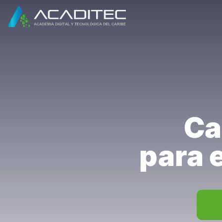
Ca
para 