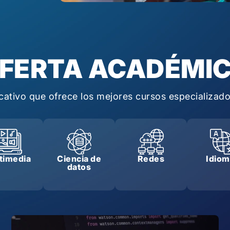
FERTA ACADÉMI
cativo que ofrece los mejores cursos especializados
timedia
Ciencia de
Redes
Idio
datos