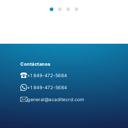
Contáctanos
+1 849-472-5684
+1 849-472-5684
general@acaditecrd.com