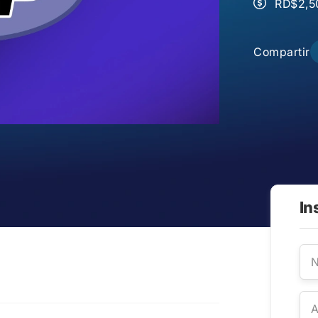
RD$2,5
Compartir
In