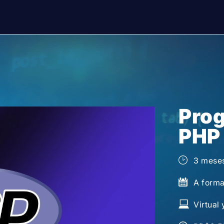
Pro
PHP
3 meses
A form
Virtual 