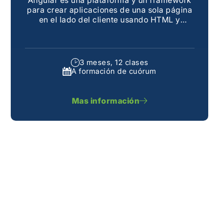
para crear aplicaciones de una sola página
en el lado del cliente usando HTML y
TypeScript. Angular está escrito en
TypeScript. Implementa la funcionalidad
básica y opcional como un conjunto de
bibliotecas TypeScript
3 meses, 12 clases
A formación de cuórum
Mas información