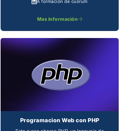
A formación de cuórum
Mas información
Programacion Web con PHP
Este curso abarca PHP, un lenguaje de