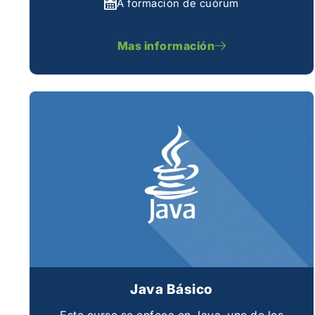
A formación de cuórum
Mas información
Java Básico
Este curso se enfoca en Java, uno de los