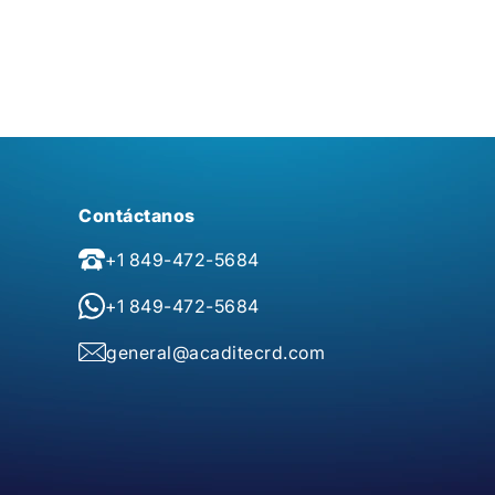
Contáctanos
+1 849-472-5684
+1 849-472-5684
general@acaditecrd.com